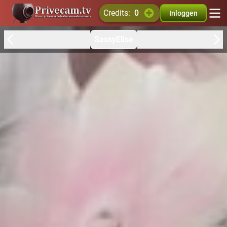
credits:
0
Inloggen
SassyElise