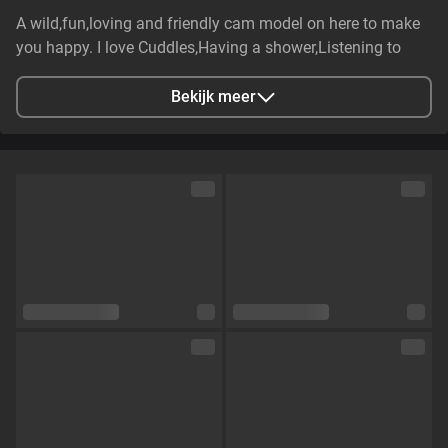
A wild,fun,loving and friendly cam model on here to make
you happy. I love Cuddles,Having a shower,Listening to
music,Waking up on a sunny day while eating ice cream 🍦
😋 😍 im singlemother pls help me here so we can survive
Bekijk meer
everyday thank you, i will make you happy and enjoy to my
room :)
Stad
City of Manila, Metro Manila, Philippines
Talen
Engels
Oogkleur
Bruin
Haarkleur
Zwart
Lichaamsbouw
Slim
Cup maat
Cup B