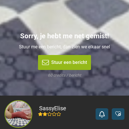
Sorry, je hebt me net gemist!
Stuur me een bericht, dan zien we elkaar snel
Stuur een bericht
60 credits / bericht
SassyElise